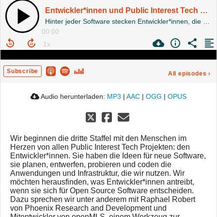
Entwickler*innen und Public Interest Tech S3E1
Hinter jeder Software stecken Entwickler*innen, die diese entwerfen, schreiben und maintainen. Warum entscheiden sich Entwickler*innen speziell für Public Interest Tech?
00:00
Subscribe
All episodes
›
Audio herunterladen:
MP3
|
AAC
|
OGG
|
OPUS
Wir beginnen die dritte Staffel mit den Menschen im
Herzen von allen Public Interest Tech Projekten: den
Entwickler*innen. Sie haben die Ideen für neue Software,
sie planen, entwerfen, probieren und coden die
Anwendungen und Infrastruktur, die wir nutzen. Wir
möchten herausfinden, was Entwickler*innen antreibt,
wenn sie sich für Open Source Software entscheiden.
Dazu sprechen wir unter anderem mit Raphael Robert
von Phoenix Research and Development und
Mitentwickler von openMLS, einem Werkzeug zur