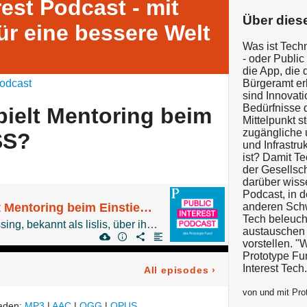
rest Podcast - mit
Über dies
ür eine bessere Welt
Was ist Techn
- oder Public
die App, die
odcast
Bürgeramt erl
sind Innovati
Bedürfnisse 
pielt Mentoring beim
Mittelpunkt s
zugängliche 
SS?
und Infrastru
ist? Damit Te
der Gesellsc
darüber wisse
Podcast, in d
Welche Rolle spielt Mentoring beim Einstieg in FOSS?
anderen Schw
Tech beleuch
Wir haben mit Lisa Passing, bekannt als lislis, über ihre Erfahrung als Mentee und Mentorin für Open-Source-Softwareentwicklung gesprochen.
austauschen 
vorstellen. "
Prototype Fun
Interest Tech.
All episodes
›
von und mit Pro
laden:
MP3
|
AAC
|
OGG
|
OPUS