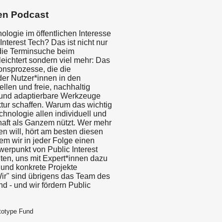
en Podcast
ologie im öffentlichen Interesse
 Interest Tech? Das ist nicht nur
 die Terminsuche beim
eichtert sondern viel mehr: Das
onsprozesse, die die
der Nutzer*innen in den
tellen und freie, nachhaltig
und adaptierbare Werkzeuge
ktur schaffen. Warum das wichtig
chnologie allen individuell und
haft als Ganzem nützt. Wer mehr
n will, hört am besten diesen
em wir in jeder Folge einen
erpunkt von Public Interest
ten, uns mit Expert*innen dazu
und konkrete Projekte
Wir" sind übrigens das Team des
d - und wir fördern Public
totype Fund