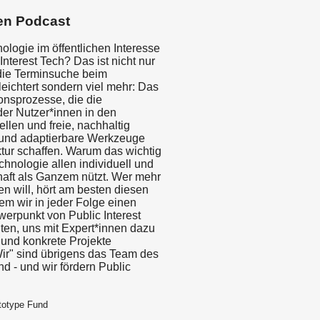
en Podcast
ologie im öffentlichen Interesse
 Interest Tech? Das ist nicht nur
 die Terminsuche beim
eichtert sondern viel mehr: Das
onsprozesse, die die
der Nutzer*innen in den
tellen und freie, nachhaltig
und adaptierbare Werkzeuge
ktur schaffen. Warum das wichtig
chnologie allen individuell und
haft als Ganzem nützt. Wer mehr
n will, hört am besten diesen
em wir in jeder Folge einen
erpunkt von Public Interest
ten, uns mit Expert*innen dazu
und konkrete Projekte
Wir" sind übrigens das Team des
d - und wir fördern Public
totype Fund