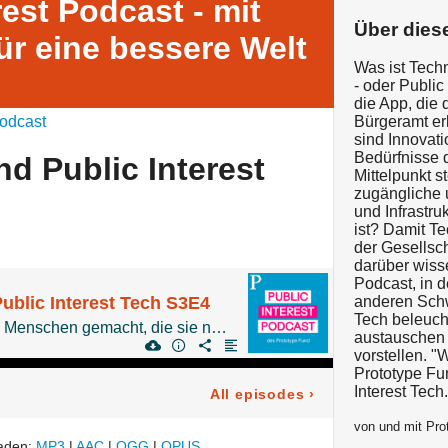
rest Podcast - mit
Über dies
ür eine bessere Welt
Was ist Techn
- oder Public
die App, die
odcast
Bürgeramt erl
sind Innovati
Bedürfnisse 
d Public Interest
Mittelpunkt s
zugängliche 
und Infrastru
ist? Damit Te
der Gesellsc
darüber wisse
Podcast, in d
ublic Interest Tech S3E4
anderen Schw
Tech beleuch
Alle Software ist für die Menschen gemacht, die sie nutzen. Doch wer ist das und warum nutzen sie Open Source Software? Heute erfahren wir mehr über die Nutzer*innen von Public Interest Tech.
austauschen 
vorstellen. "
Prototype Fun
Interest Tech.
All episodes
›
von und mit Pro
laden:
MP3
|
AAC
|
OGG
|
OPUS