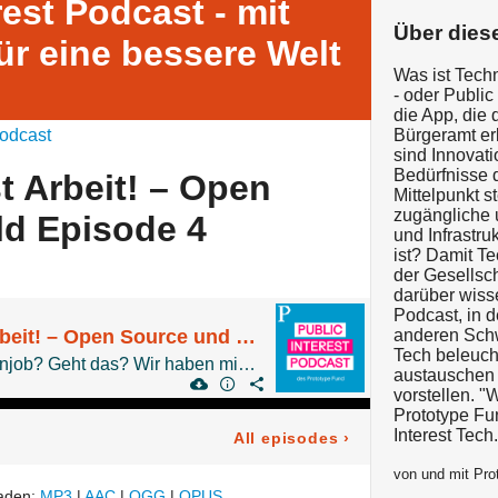
rest Podcast - mit
Über dies
ür eine bessere Welt
Was ist Techn
- oder Public
die App, die
odcast
Bürgeramt erl
sind Innovati
Bedürfnisse 
t Arbeit! – Open
Mittelpunkt s
zugängliche 
ld Episode 4
und Infrastru
ist? Damit Te
der Gesellsc
darüber wisse
Podcast, in d
Open Source ist Arbeit! – Open Source und Geld Episode 4
anderen Schw
Tech beleuch
Open Source als Nebenjob? Geht das? Wir haben mit Leah Oswald, Prototype Fund Jurorin und Admin bei chaos.social gesprochen.
austauschen 
vorstellen. "
Prototype Fun
Interest Tech.
All episodes
›
von und mit Pro
laden:
MP3
|
AAC
|
OGG
|
OPUS