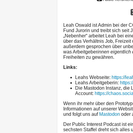
Leah Oswald ist Admin bei der C
Fund Jurorin und treibt sich seit
„Nebenher“ arbeitet Leah bei ei
über das Verhältnis Job, Freize
außerdem gesprochen über unbez
was Arbeitgeber
innen eigentlich
Freiheiten zu gewähren.
Links:
Leahs Webseite:
https://lea
Leahs Arbeitgeberin:
https:
Die Mastodon Instanz, die 
Account:
https://chaos.soci
Wenn ihr mehr über den Prototype 
Informationen auf unserer Websi
und folgt uns auf
Mastodon
oder 
Der Public Interest Podcast ist e
sechsten Staffel dreht sich alle