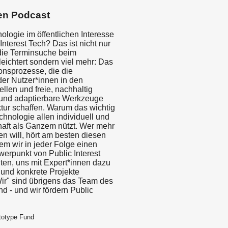
en Podcast
ologie im öffentlichen Interesse
 Interest Tech? Das ist nicht nur
 die Terminsuche beim
eichtert sondern viel mehr: Das
onsprozesse, die die
der Nutzer*innen in den
tellen und freie, nachhaltig
und adaptierbare Werkzeuge
ktur schaffen. Warum das wichtig
chnologie allen individuell und
haft als Ganzem nützt. Wer mehr
n will, hört am besten diesen
em wir in jeder Folge einen
erpunkt von Public Interest
ten, uns mit Expert*innen dazu
und konkrete Projekte
Wir" sind übrigens das Team des
d - und wir fördern Public
totype Fund