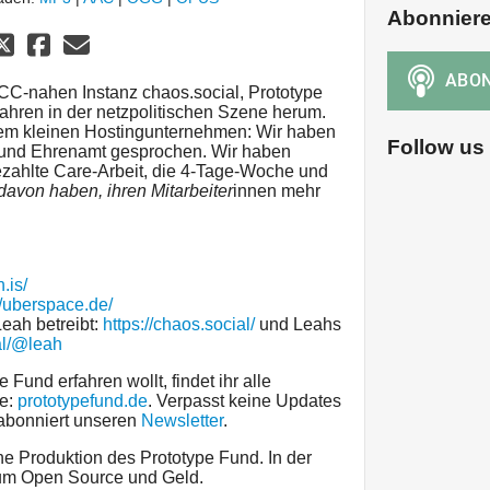
Abonnier
CC-nahen Instanz chaos.social, Prototype
 Jahren in der netzpolitischen Szene herum.
nem kleinen Hostingunternehmen: Wir haben
Follow us
it und Ehrenamt gesprochen. Wir haben
ahlte Care-Arbeit, die 4-Tage-Woche und
 davon haben, ihren Mitarbeiter
innen mehr
h.is/
//uberspace.de/
Leah betreibt:
https://chaos.social/
und Leahs
al/@leah
Fund erfahren wollt, findet ihr alle
te:
prototypefund.de
. Verpasst keine Updates
abonniert unseren
Newsletter
.
ine Produktion des Prototype Fund. In der
s um Open Source und Geld.