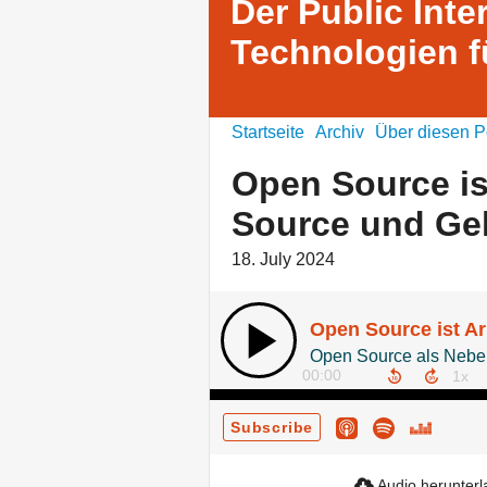
Der Public Inte
Technologien f
Startseite
Archiv
Über diesen P
Open Source is
Source und Ge
18. July 2024
00:00
Subscribe
Audio herunter